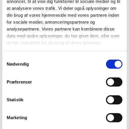
annoncer, til at vise dig funktioner til sociale medier og til
at analysere vores trafik. Vi deler også oplysninger om
din brug af vores hjemmeside med vores partnere inden
for sociale medier, annonceringspartnere og
Agnus Dei
analysepartnere. Vores partnere kan kombinere disse
data med andre oplysninger, du har givet dem, eller som
de har indsamlet fra din brug af deres tjenester.
Samtykkevalg
Nødvendig
Only your love
med Kari Jobe
Præferencer
Miracles
med Kari Jobe
Statistik
Lover of my soul
med Kari Jobe
The Garden
med Kari Jobe
Marketing
You are good
med Kari Jobe