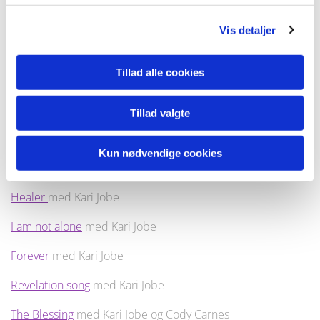
Speak to me
med Kari Jobe
Vis detaljer
The more I seek you
med Kari Jobe
Tillad alle cookies
Let your glory fall
med Kari Jobe
Here
med Kari Jobe
Tillad valgte
Fall afreash
med Kari Jobe
Kun nødvendige cookies
Always enough
med Kari Jobe
Healer
med Kari Jobe
I am not alone
med Kari Jobe
Forever
med Kari Jobe
Revelation song
med Kari Jobe
The Blessing
med Kari Jobe og Cody Carnes